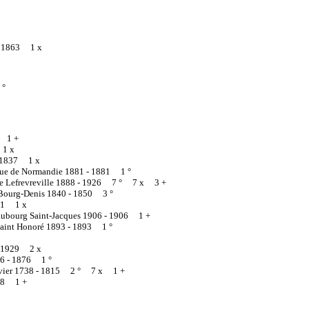
-
1863 1 x
 °
 1 +
1 x
1837 1 x
Rue de Normandie 1881 -
1881 1 °
e Lefrevreville 1888 -
1926 7 ° 7 x 3 +
-Bourg-Denis 1840 -
1850 3 °
91 1 x
 Faubourg Saint-Jacques 1906 -
1906 1 +
 Saint Honoré 1893 -
1893 1 °
1929 2 x
76 -
1876 1 °
vier 1738 -
1815 2 ° 7 x 1 +
68 1 +