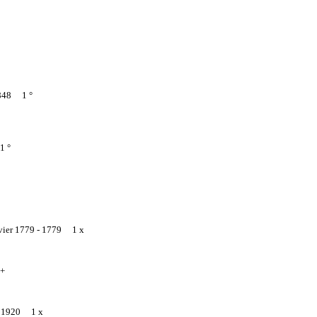
848 1 °
1 °
vier 1779 -
1779 1 x
+
-
1920 1 x