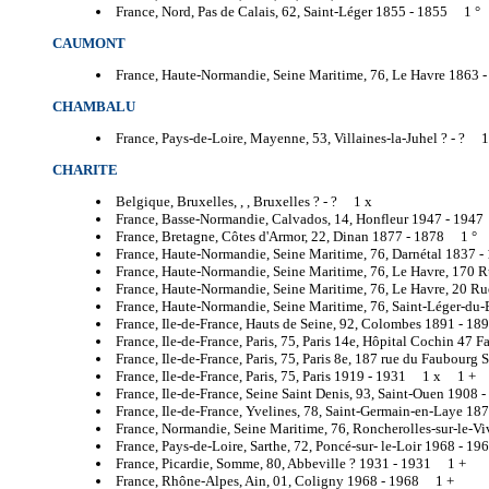
France, Nord, Pas de Calais, 62, Saint-Léger 1855 -
1855 1 °
CAUMONT
France, Haute-Normandie, Seine Maritime, 76, Le Havre 1863 
CHAMBALU
France, Pays-de-Loire, Mayenne, 53, Villaines-la-Juhel ? -
? 1
CHARITE
Belgique, Bruxelles, , , Bruxelles ? -
? 1 x
France, Basse-Normandie, Calvados, 14, Honfleur 1947 -
1947
France, Bretagne, Côtes d'Armor, 22, Dinan 1877 -
1878 1 ° 
France, Haute-Normandie, Seine Maritime, 76, Darnétal 1837 -
France, Haute-Normandie, Seine Maritime, 76, Le Havre, 170 
France, Haute-Normandie, Seine Maritime, 76, Le Havre, 20 Ru
France, Haute-Normandie, Seine Maritime, 76, Saint-Léger-du
France, Ile-de-France, Hauts de Seine, 92, Colombes 1891 -
18
France, Ile-de-France, Paris, 75, Paris 14e, Hôpital Cochin 47
France, Ile-de-France, Paris, 75, Paris 8e, 187 rue du Faubourg
France, Ile-de-France, Paris, 75, Paris 1919 -
1931 1 x 1 +
France, Ile-de-France, Seine Saint Denis, 93, Saint-Ouen 1908 -
France, Ile-de-France, Yvelines, 78, Saint-Germain-en-Laye 18
France, Normandie, Seine Maritime, 76, Roncherolles-sur-le-Vi
France, Pays-de-Loire, Sarthe, 72, Poncé-sur- le-Loir 1968 -
19
France, Picardie, Somme, 80, Abbeville ? 1931 -
1931 1 +
France, Rhône-Alpes, Ain, 01, Coligny 1968 -
1968 1 +