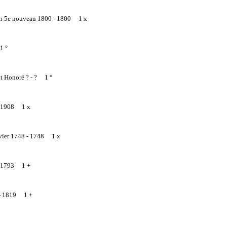
ien 5e nouveau 1800 -
1800 1 x
1 °
nt Honoré ? -
? 1 °
1908 1 x
vier 1748 -
1748 1 x
1793 1 +
-
1819 1 +