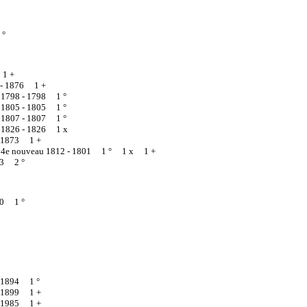
 °
1 +
 -
1876 1 +
n 1798 -
1798 1 °
n 1805 -
1805 1 °
n 1807 -
1807 1 °
n 1826 -
1826 1 x
1873 1 +
en 4e nouveau 1812 -
1801 1 ° 1 x 1 +
3 2 °
0 1 °
1894 1 °
1899 1 +
1985 1 +