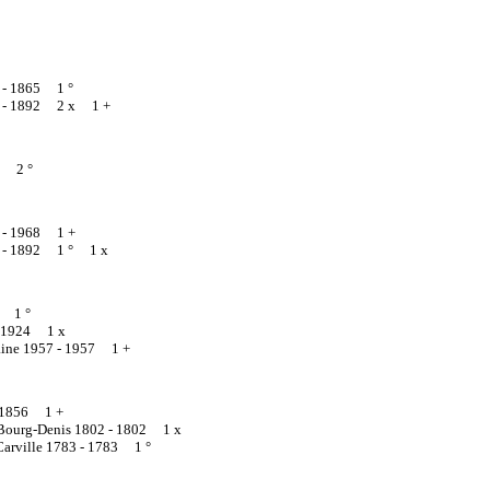
 -
1865 1 °
 -
1892 2 x 1 +
? 2 °
 -
1968 1 +
 -
1892 1 ° 1 x
 1 °
1924 1 x
aine 1957 -
1957 1 +
1856 1 +
-Bourg-Denis 1802 -
1802 1 x
Carville 1783 -
1783 1 °