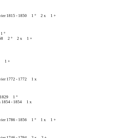
vier 1815 -
1850 1 ° 2 x 1 +
1 °
68 2 ° 2 x 1 +
5 1 +
vier 1772 -
1772 1 x
1829 1 °
en 1854 -
1854 1 x
vier 1786 -
1856 1 ° 1 x 1 +
vier 1746 -
1794 2 x 2 +