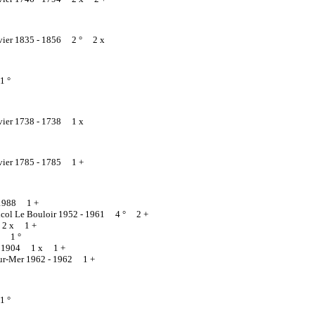
vier 1835 -
1856 2 ° 2 x
1 °
vier 1738 -
1738 1 x
vier 1785 -
1785 1 +
1988 1 +
icol Le Bouloir 1952 -
1961 4 ° 2 +
2 x 1 +
7 1 °
-
1904 1 x 1 +
sur-Mer 1962 -
1962 1 +
1 °